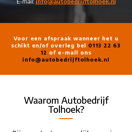
E-mail:
info@autobedrijftolhoek.nl
Voor een afspraak wanneer het u
schikt en/of overleg bel
0113 22 63
12
of e-mail ons
info@autobedrijftolhoek.nl
Waarom Autobedrijf
Tolhoek?